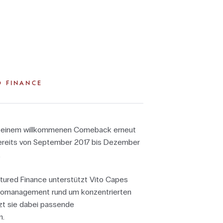
D FINANCE
it einem willkommenen Comeback erneut
ereits von September 2017 bis Dezember
.
ctured Finance unterstützt Vito Capes
sikomanagement rund um konzentrierten
zt sie dabei passende
n.